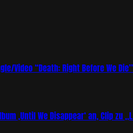
le/Video “Death: Right Before We Die”
bum ‚Until We Disappear‘ an, Clip zu „L