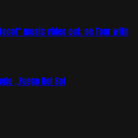
tocol“ music video out; on Tour with
gle „Fuego Del Sol