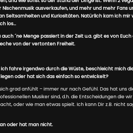
n, und wie sonst so der Stand der Dinge ist. Wenn 2 vegan
er Nischenmusik ausverkaufen, und mehr und mehr Fans un
an Seltsamheiten und Kuriositäten. Natürlich kam ich mir 
ch los…
ja auch ´ne Menge passiert in der Zeit u.a. gibt es von Euc
reche von der vertonten Freiheit.
ch fahre irgendwo durch die Wüste, beschleicht mich diesm
 legen oder hat sich das einfach so entwickelt?
es sich grad anfühlt – immer nur nach Gefühl. Das hat uns
fessionellen Musiker sind, d.h. die Entscheidungen die wir 
acht, oder wie man etwas spielt. Ich kann Dir z.B. nicht s
an oder hat man nicht.