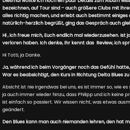
Diesmal wollte ich noch ein paar Details zum Album wisse
bezeichnen, auf Tour sind – auch größere Clubs mit ihr
alles richtig machen, und erlebt auch bestimmt einiges 
natürlich-herzlich begrüßt, ging das Gespräch auch glei
Hi , ich freue mich, Euch endlich mal wiederzusehen. Ist 
verloren haben. Ich denke, Ihr kennt das Review, ich sp
Hi Totti, ja Danke.
Ja, während ich beim Vorgänger noch das Gefühl hatte, i
War es beabsichtigt, den Kurs in Richtung Delta Blues zu
Absicht ist nie irgendwas bei uns, es ist immer so, wie 
ja auch immer wieder hinzu, dass Philipp und ich keine pro
ist einfach so passiert. Wir wissen nicht, was etwas ausm
geändert.
Den Blues kann man auch niemanden lehren, den hat m