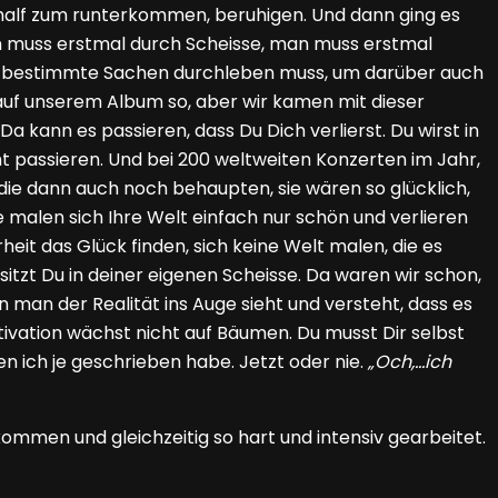
e half zum runterkommen, beruhigen. Und dann ging es
man muss erstmal durch Scheisse, man muss erstmal
 man bestimmte Sachen durchleben muss, um darüber auch
 auf unserem Album so, aber wir kamen mit dieser
Da kann es passieren, dass Du Dich verlierst. Du wirst in
t passieren. Und bei 200 weltweiten Konzerten im Jahr,
die dann auch noch behaupten, sie wären so glücklich,
ie malen sich Ihre Welt einfach nur schön und verlieren
heit das Glück finden, sich keine Welt malen, die es
itzt Du in deiner eigenen Scheisse. Da waren wir schon,
 man der Realität ins Auge sieht und versteht, dass es
Motivation wächst nicht auf Bäumen. Du musst Dir selbst
en ich je geschrieben habe. Jetzt oder nie.
„Och,…ich
ommen und gleichzeitig so hart und intensiv gearbeitet.