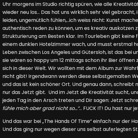
Uhr morgens im Studio richtig spüren, wie alle Kreativ
wieder neu los… Das hat uns wirklich sehr viel gebrach
leiden, ungemütlich fühlen,…ich weiss nicht: Kunst mac
authentisch reden zu können, um es kreativ auskotzen z
Strukturierung am Besten klar. Im Tourleben gibt keine fes
einem dunklen Hotelzimmer wach, und musst erstmal hart 
Leben zwischen Los Angeles und Gütersloh, ist das bei u
sie wären so happy um 12 mittags schon ihr Bier öffnen z
sich in dieser Welt. Wir wollten mit dem Album zur Wahrh
nicht gibt! Irgendwann werden diese selbstgemalten Welt
und das ist kein schöner Ort. Und genau dann, schreibt 
nur das Jetzt gibt. Und im Jetzt die Kreativität sucht, 
jeden Tag in den Arsch treten und Dir sagen: Jetzt schre
fühle mich aber grad nicht so…“
… FUCK IT! Du hast nur je
Und das war bei „The Hands Of Time“ einfach nur der Ha
Und das ging nur wegen dieser uns selbst auferlegten St