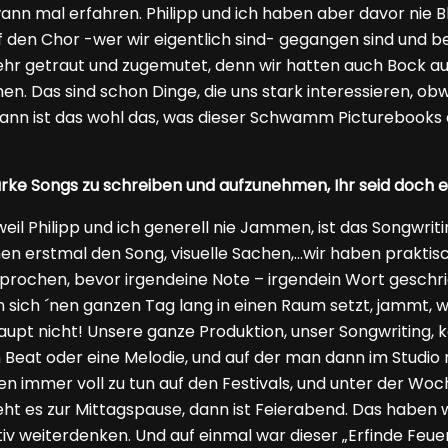
n mal erfahren. Philipp und ich haben aber davor nie Blues
 den Chor -wer wir eigentlich sind- gegangen sind und be
ehr getraut und zugemutet, denn wir hatten auch Bock auf
en. Das sind schon Dinge, die uns stark interessieren, obw
ann ist das wohl das, was dieser Schwamm Picturebooks
rke Songs zu schreiben und aufzunehmen, Ihr seid doch e
Philipp und ich generell nie Jammen, ist das Songwriti
n erstmal den Song, visuelle Sachen,…wir haben praktisch
sprochen, bevor irgendeine Note – irgendein Wort geschri
 sich ´nen ganzen Tag lang in einen Raum setzt, jammt, was
pt nicht! Unsere ganze Produktion, unser Songwriting, k
n Beat oder eine Melodie, und auf der man dann im Studio
 immer voll zu tun auf den Festivals, und unter der Woc
eht es zur Mittagspause, dann ist Feierabend. Das haben
v weiterdenken. Und auf einmal war dieser „Erfinde Feuer