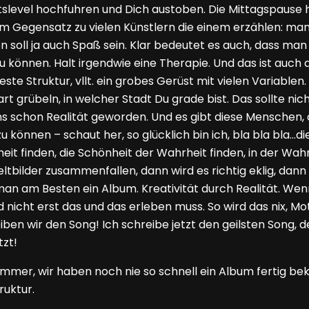
itätslevel hochfuhren und Dich austoben. Die Mittagspaus
t, im Gegensatz zu vielen Künstlern die einem erzählen: 
hen soll ja auch Spaß sein. Klar bedeutet es auch, dass
u können. Halt irgendwie eine Therapie. Und das ist auch
te Struktur, vllt. ein grobes Gerüst mit vielen Variablen. 
grübeln, in welcher Stadt Du grade bist. Das sollte nich
ns schon Realität geworden. Und es gibt diese Menschen, 
u können – schaut her, so glücklich bin ich, bla bla bla…d
eit finden, die Schönheit der Wahrheit finden, in der Wahr
bilder zusammenfallen, dann wird es richtig eklig, dann s
man am Besten ein Album. Kreativität durch Realität. Wenn
und nicht erst das und das erleben muss. So wird das nix, 
iben wir den Song! Ich schreibe jetzt den geilsten Song, d
tzt!
mmer, wir haben noch nie so schnell ein Album fertig bek
ruktur.