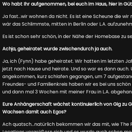
Wo habt Ihr aufgenommen, bei euch im Haus, hier in Gü
Ja fast…wir wohnen da nicht. Es ist eine Scheune die wir
wär das Schlimmste, mitten in Berlin oder L.A. aufzune
Es ist schon sehr schön, in der Nähe der Homebase zu s
Achja, geheiratet wurde zwischendurch ja auch.
Ja, ich (Fynn) habe geheiratet. Wir hatten im letzten J
jetzt nach Hause und heirate. Und so war es dann auch. U
angekommen, kurz schlafen gegangen, um 7 aufgestand
Freundes- und Familienkreis haben wir es bei uns schön i
und dann mal 3 Wochen mit meiner Frau in L.A. abgehan
Eure Anhängerschaft wächst kontinuierlich von Gig zu G
Wachsen damit auch Egos?
Ach quatsch…natürlich bekommen wir das mit, wie The P
Locations vergrößern sich und es wurde auch schon mehr