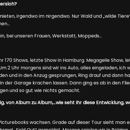
tersloh?
 mieten, irgendwo im nirgendwo. Nur Wald und „wilde Tiere“,
hmen…
ein, bei unseren Frauen, Werkstatt, Moppeds…
ahr 170 Shows, letzte Show in Hamburg. Megageile Show, l
m 2 Uhr morgens sind wir ins Auto, alles eingeladen, ich 
en und in den Anzug gesprungen, Ring drauf und dann h
n der Garage krachen lassen. Dann ging es ab in den Flieg
gen und so gut wie nichts gemacht.
ig, von Album zu Album,…wie seht Ihr diese Entwicklung, 
icturebooks wachsen. Grade auf dieser Tour sieht man es
mal „Sold Out“ gemeldet. Morgen spielen wir in Belgien, 