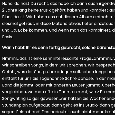
Haha, da hast Du recht, das habe ich dann auch irgendwan
2 Jahre lang keine Musik gehört haben und komplett auf
Blues da ist. Wir haben uns auf diesem Album einfach m
diesmal getraut, in diese Materie etwas tiefer einzutauch
und Co. Ecke kommen. Und wenn man das kombiniert, d
Basis.
Wann habt Ihr es denn fertig gebracht, solche bärensta
Hmmm…das ist eine sehr interessante Frage…ähmmm…weil 
Wir schreiben Songs, in dem wir sprechen. Wir bespreche
Gefühl, was der Song rüberbringen soll, schon lange be
entfällt für uns die sogenannte Schreibphase, in der man
Band die jammt, oder mit anderen Leuten jammt…überhau
vergleichen, wo man oft ein Thema nimmt, wie z.B. eine
Songwriting so geil gewesen…wir hatten die Wochenenden
Stundenplan aufgebaut; dann geht es ins Studio, dann g
sagen: Feierabend! Das bedeutet auch nicht mehr kreati