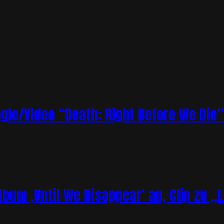
le/Video “Death: Right Before We Die”
bum ‚Until We Disappear‘ an, Clip zu „L