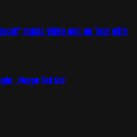
tocol“ music video out; on Tour with
gle „Fuego Del Sol