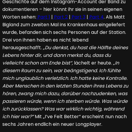
Geschichte auf dem Instagram-Account der Band zu
dokumentieren – hier könnt ihr sie in seinen eigenen
Worten sehen:
Part 1
|
Part 2
|
Part 3
|
Part 4
. Als Matt
Bigland zum zweiten Mal ins Krankenhaus eingeliefert
wurde, befanden sich sechs Personen auf der Station.
Drei von ihnen haben es nicht lebend
herausgeschafft.
„Du denkst, du hast die Hälfte deines
Lebens hinter dir, und dann merkst du, dass du
vielleicht schon am Ende bist“,
lächelt er heute.
„In
diesem Raum zu sein, war beängstigend. Ich fühlte
mich unglaublich verletzlich. Ich hatte keine Kontrolle.
Aber Menschen in den letzten Stunden ihres Lebens zu
hören, zwang mich dazu, darüber nachzudenken, was
passieren würde, wenn ich sterben würde. Was würde
ich zurücklassen? Was war wirklich wichtig, während
ich hier war?“
Mit „I’ve Felt Better“ erscheint nun nach
sechs Jahren endlich ein neuer Longplayer.