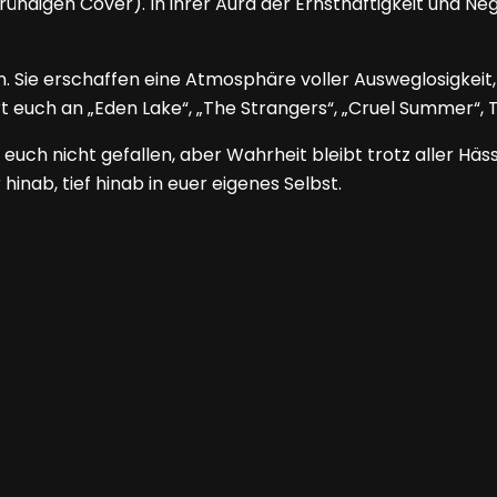
ründigen Cover). In ihrer Aura der Ernsthaftigkeit und Ne
 Sie erschaffen eine Atmosphäre voller Ausweglosigkeit, 
rt euch an „Eden Lake“, „The Strangers“, „Cruel Summer“
euch nicht gefallen, aber Wahrheit bleibt trotz aller Häs
inab, tief hinab in euer eigenes Selbst.