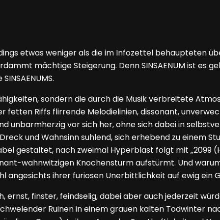
dings etwas weniger als die im Infozettel behaupteten üb
verdammt mächtige Steigerung. Denn SINSAENUM ist es gel
ele SINSAENUMS.
ähigkeiten, sondern die durch die Musik verbreitete Atmos
fetten Riffs flirrende Melodielinien, dissonant, unverwec
d unbarmherzig vor sich her, ohne sich dabei in selbstver
 Dreck und Wahnsinn suhlend, sich erhebend zu einem Stu
riabel gestaltet, nach zweimal Hyperblast folgt mit „2099 
ssonant-wahnwitzigen Knochensturm aufstürmt. Und warum 
hl angesichts ihrer furiosen Unerbittlichkeit auf ewig ein
, ernst, finster, feindselig, dabei aber auch jederzeit wür
 schwelender Ruinen in einem grauen kalten Todwinter nac