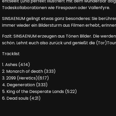
entseelt (und perfekt illustriert mit dem wunderbar abg
Todeskollaborationen wie Firespawn oder Vallenfyre.
SINSAENUM gelingt etwas ganz besonderes: Sie berühren.
immer wieder ein Bildersturm aus Filmen erhebt, erinne
Fazit: SINSAENUM erzeugen aus Tönen Bilder. Die werden 
schön. Lehnt euch also zurück und genießt die (Tor)Tour h
Tracklist
1. Ashes (4:14)
2. Monarch of death (3:33)
3. 2099 (Heretics)(6:17)
4. Degeneration (3:33)
5. King of the Desperate Lands (5:22)
6. Dead souls (4:21)