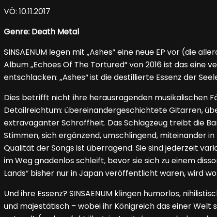
VÖ: 10.11.2017
Genre: Death Metal
SINSAENUM legen mit „Ashes“ eine neue EP vor (die aller
Album „Echoes Of The Tortured“ von 2016 ist das eine 
entschlacken: „Ashes“ ist die destillierte Essenz der Se
Dies betrifft nicht ihre herausragenden musikalischen F
Detailreichtum: übereinandergeschichtete Gitarren, über 
extravaganter Schroffheit. Das Schlagzeug treibt die Ban
Stimmen, sich ergänzend, umschlingend, miteinander in
Qualität der Songs ist überragend. Sie sind jederzeit va
im Weg gnadenlos schleift, bevor sie sich zu einem di
Lands“ bisher nur in Japan veröffentlicht waren, wird wo
Und ihre Essenz? SINSAENUM klingen humorlos, nihilistisch
und majestätisch – wobei ihr Königreich das einer Welt