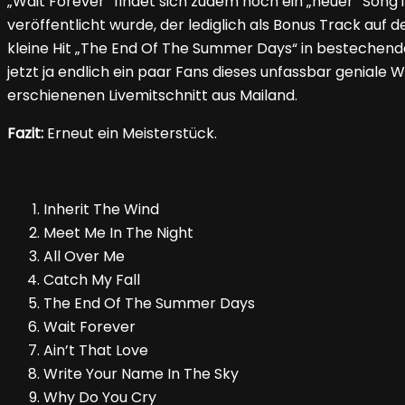
„Wait Forever“ findet sich zudem noch ein „neuer“ Song 
veröffentlicht wurde, der lediglich als Bonus Track auf 
kleine Hit „The End Of The Summer Days“ in bestechend
jetzt ja endlich ein paar Fans dieses unfassbar geniale W
erschienenen Livemitschnitt aus Mailand.
Fazit:
Erneut ein Meisterstück.
Inherit The Wind
Meet Me In The Night
All Over Me
Catch My Fall
The End Of The Summer Days
Wait Forever
Ain’t That Love
Write Your Name In The Sky
Why Do You Cry