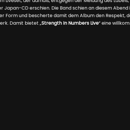
im Liveset, der damals, entgegen der Meldung des Labels,
der Japan-CD erschien. Die Band schien an diesem Abend in
er Form und bescherte damit dem Album den Respekt, den
erk. Damit bietet „
Strength In Numbers Live
“ eine willk