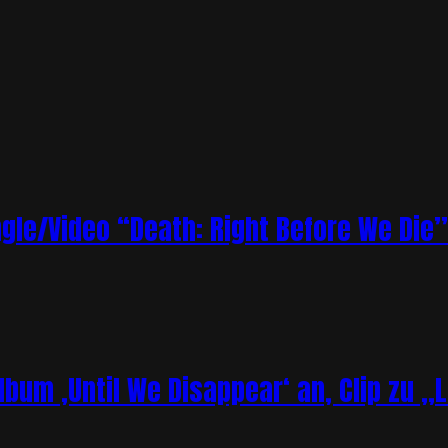
le/Video “Death: Right Before We Die”
bum ‚Until We Disappear‘ an, Clip zu „L