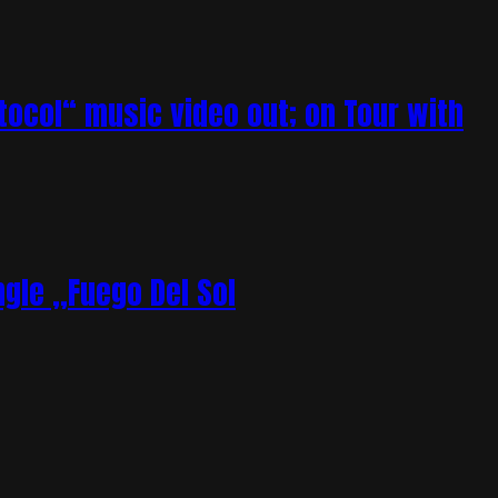
tocol“ music video out; on Tour with
gle „Fuego Del Sol