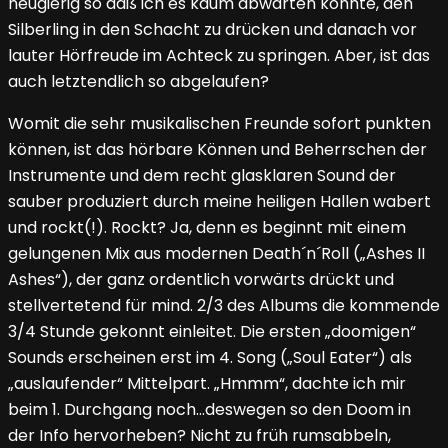
neugierig so daß ich es kaum abwarten konnte, den
Silberling in den Schacht zu drücken und danach vor
lauter Hörfreude im Achteck zu springen. Aber, ist das
auch letztendlich so abgelaufen?
Womit die sehr musikalischen Freunde sofort punkten
können, ist das hörbare Können und Beherrschen der
Instrumente und dem recht glasklaren Sound der
sauber produziert durch meine heiligen Hallen wabert
und rockt(!). Rockt? Ja, denn es beginnt mit einem
gelungenen Mix aus modernen Death´n´Roll („Ashes II
Ashes“), der ganz ordentlich vorwärts drückt und
stellvertetend für mind. 2/3 des Albums die kommende
3/4 Stunde gekonnt einleitet. Die ersten „doomigen“
Sounds erscheinen erst im 4. Song („Soul Eater“) als
„auslaufender“ Mittelpart. „Hmmm“, dachte ich mir
beim 1. Durchgang noch…deswegen so den Doom in
der Info hervorheben? Nicht zu früh rumsabbeln,