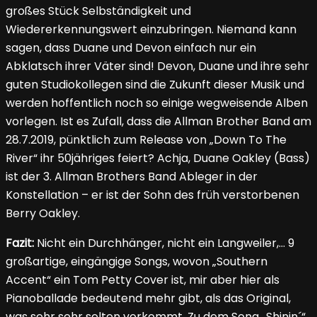
großes Stück Selbständigkeit und
Wiedererkennungswert einzubringen. Niemand kann
sagen, dass Duane und Devon einfach nur ein
Abklatsch ihrer Väter sind! Devon, Duane und ihre sehr
guten Studiokollegen sind die Zukunft dieser Musik und
werden hoffentlich noch so einige wegweisende Alben
vorlegen. Ist es Zufall, dass die Allman Brother Band am
28.7.2019, pünktlich zum Release von „Down To The
River“ ihr 50jähriges feiert? Achja, Duane Oakley (Bass)
ist der 3. Allman Brothers Band Ableger in der
Konstellation – er ist der Sohn des früh verstorbenen
Berry Oakley.
Fazit:
Nicht ein Durchhänger, nicht ein Langweiler,… 9
großartige, eingängige Songs, wovon „Southern
Accent“ ein Tom Petty Cover ist, mir aber hier als
Pianoballade bedeutend mehr gibt, als das Original,
was sehr sehr selten vorkommt. Zu dem Song „Shinin´“