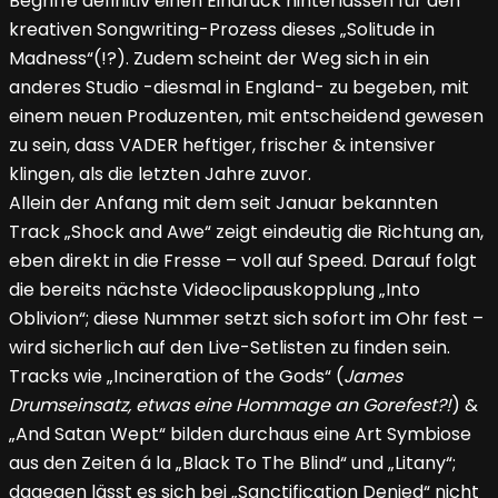
Begriffe definitiv einen Eindruck hinterlassen für den
kreativen Songwriting-Prozess dieses „Solitude in
Madness“(!?). Zudem scheint der Weg sich in ein
anderes Studio -diesmal in England- zu begeben, mit
einem neuen Produzenten, mit entscheidend gewesen
zu sein, dass VADER heftiger, frischer & intensiver
klingen, als die letzten Jahre zuvor.
Allein der Anfang mit dem seit Januar bekannten
Track „Shock and Awe“ zeigt eindeutig die Richtung an,
eben direkt in die Fresse – voll auf Speed. Darauf folgt
die bereits nächste Videoclipauskopplung „Into
Oblivion“; diese Nummer setzt sich sofort im Ohr fest –
wird sicherlich auf den Live-Setlisten zu finden sein.
Tracks wie „Incineration of the Gods“ (
James
Drumseinsatz, etwas eine Hommage an Gorefest?!
) &
„And Satan Wept“ bilden durchaus eine Art Symbiose
aus den Zeiten á la „Black To The Blind“ und „Litany“;
dagegen lässt es sich bei „Sanctification Denied“ nicht