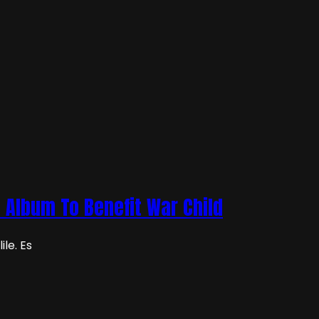
n Album To Benefit War Child
le. Es