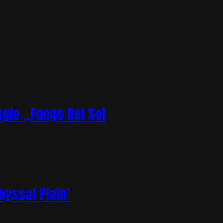
gle „Fuego Del Sol
yssal Plain‘