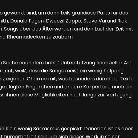
io gewankt sind, um dann teils grandiose Parts für das
ith, Donald Fagen, Dweezil Zappa, Steve Vai und Rick
n. Songs über das Älterwerden und den Lauf der Zeit mit
n und Rheumadecken zu zaubern.
 Suche nach dem Licht.“ Unterstützung finanzieller Art
kennt, weiß, dass die Songs meist ein wenig holperig
ganz eigenen Charme mit, was besonders durch die Texte
 geplagten Fingerchen und andere Körperteile noch ein
ass ihnen diese Möglichkeiten noch lange zur Verfügung
in klein wenig Sarkasmus gespickt. Daneben ist es aber
ht humorbefreit sein, um sich dieses Werk in seiner