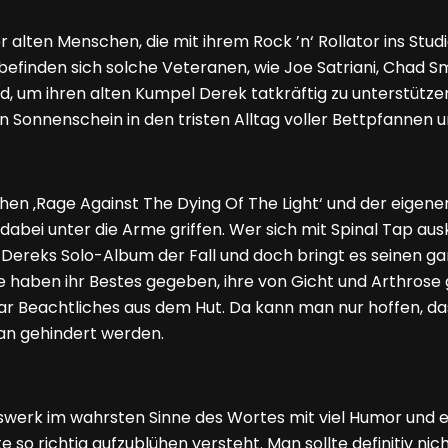
r alten Menschen, die mit ihrem Rock ’n‘ Rollator ins Stud
efinden sich solche Veteranen, wie Joe Satriani, Chad Sm
d, um ihren alten Kumpel Derek tatkräftig zu unterstütze
n Sonnenschein in den tristen Alltag voller Bettpfanne
en ‚Rage Against The Dying Of The Light‘ und der eigenen
 dabei unter die Arme griffen. Wer sich mit Spinal Tap aus
ei Dereks Solo-Album der Fall und doch bringt es seinen 
e haben ihr Bestes gegeben, ihre von Gicht und Arthrose
 gar Beachtliches aus dem Hut. Da kann man nur hoffen, d
ran gehindert werden.
rswerk im wahrsten Sinne des Wortes mit viel Humor und e
e so richtig aufzublühen versteht. Man sollte definitiv nic