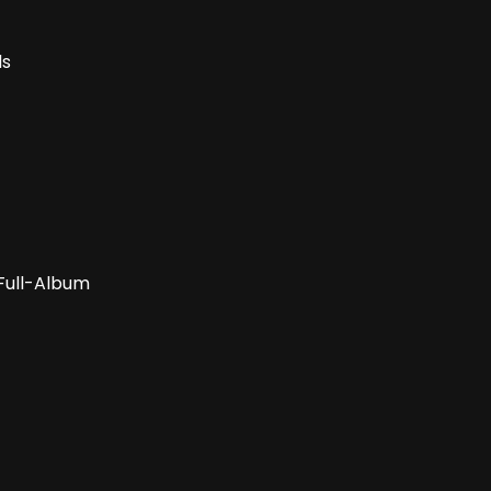
ds
 Full-Album