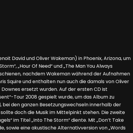
Benoit David und Oliver Wakeman) in Phoenix, Arizona, um
Storm“, „Hour Of Need“ und „The Man You Always
es erschienen, nachdem Wakeman während der Aufnahmen
is Squire und enthalten nun auch die damals von Oliver
Downes ersetzt wurden. Auf der ersten CD ist
resent“-Tour 2008 gespielt wurde, um das Album zu
l, bei den ganzen Besetzungswechseln innerhalb der
ollte doch die Musik im Mittelpinkt stehen. Die zweite
ls“ im Titel „Into The Storm“ diente. Mit „Don’t Take
e, sowie eine akustische Alternativversion von „Words