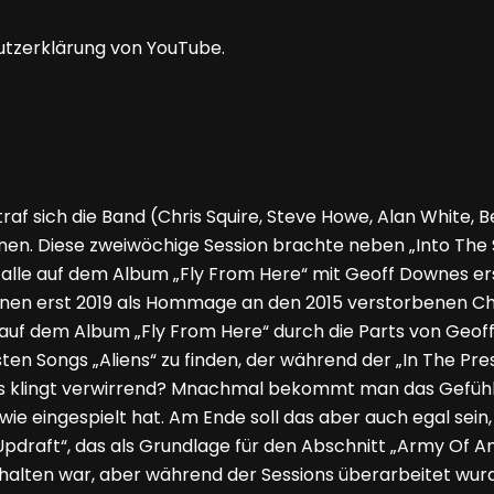
utzerklärung von YouTube.
af sich die Band (Chris Squire, Steve Howe, Alan White, 
en. Diese zweiwöchige Session brachte neben „Into The 
ter alle auf dem Album „Fly From Here“ mit Geoff Down
enen erst 2019 als Hommage an den 2015 verstorbenen Chr
f dem Album „Fly From Here“ durch die Parts von Geoff 
sten Songs „Aliens“ zu finden, der während der „In The P
 Das klingt verwirrend? Mnachmal bekommt man das Gefüh
 eingespielt hat. Am Ende soll das aber auch egal sein, s
draft“, das als Grundlage für den Abschnitt „Army Of Ange
halten war, aber während der Sessions überarbeitet wurd