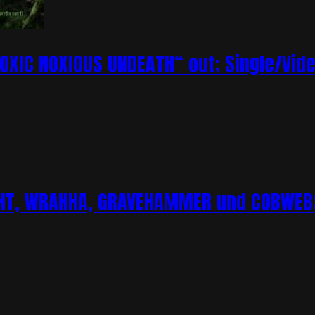
XIC NOXIOUS UNDEATH“ out; Single/Vi
CHT, WRAHHA, GRAVEHAMMER und COBWEBS