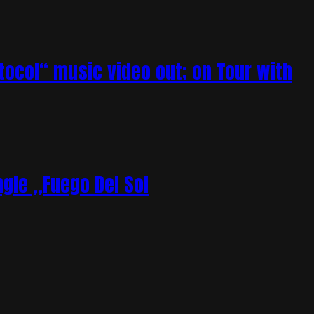
tocol“ music video out; on Tour with
gle „Fuego Del Sol