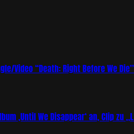
le/Video “Death: Right Before We Die”
bum ‚Until We Disappear‘ an, Clip zu „L