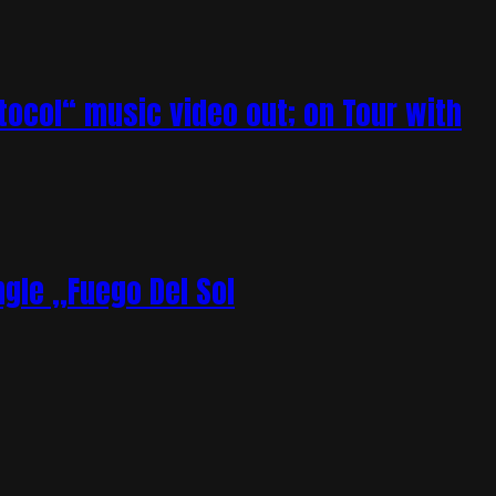
tocol“ music video out; on Tour with
gle „Fuego Del Sol