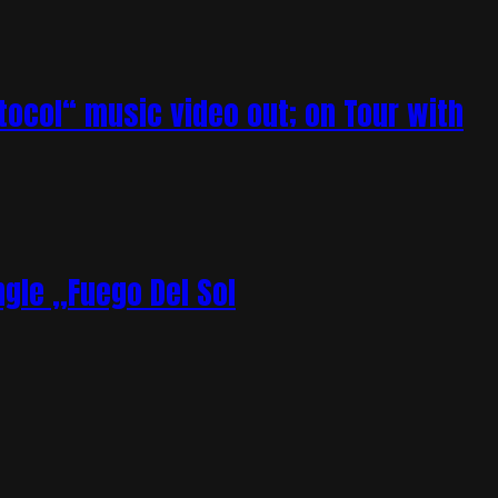
tocol“ music video out; on Tour with
gle „Fuego Del Sol