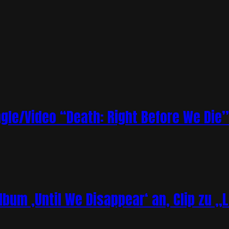
le/Video “Death: Right Before We Die”
bum ‚Until We Disappear‘ an, Clip zu „L