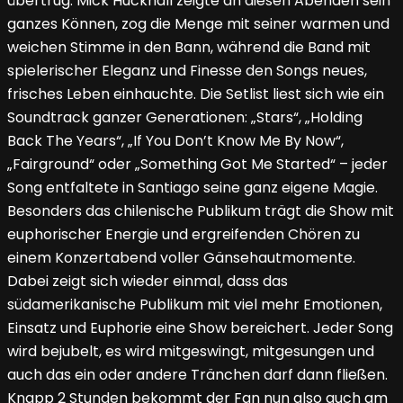
übertrug. Mick Hucknall zeigte an diesen Abenden sein
ganzes Können, zog die Menge mit seiner warmen und
weichen Stimme in den Bann, während die Band mit
spielerischer Eleganz und Finesse den Songs neues,
frisches Leben einhauchte. Die Setlist liest sich wie ein
Soundtrack ganzer Generationen: „Stars“, „Holding
Back The Years“, „If You Don’t Know Me By Now“,
„Fairground“ oder „Something Got Me Started“ – jeder
Song entfaltete in Santiago seine ganz eigene Magie.
Besonders das chilenische Publikum trägt die Show mit
euphorischer Energie und ergreifenden Chören zu
einem Konzertabend voller Gänsehautmomente.
Dabei zeigt sich wieder einmal, dass das
südamerikanische Publikum mit viel mehr Emotionen,
Einsatz und Euphorie eine Show bereichert. Jeder Song
wird bejubelt, es wird mitgeswingt, mitgesungen und
auch das ein oder andere Tränchen darf dann fließen.
Knapp 2 Stunden bekommt der Fan nun also auch am