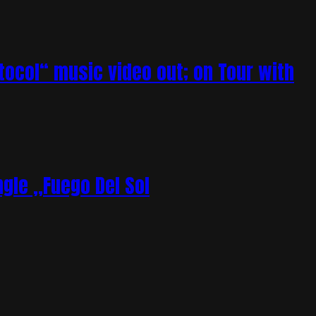
tocol“ music video out; on Tour with
gle „Fuego Del Sol