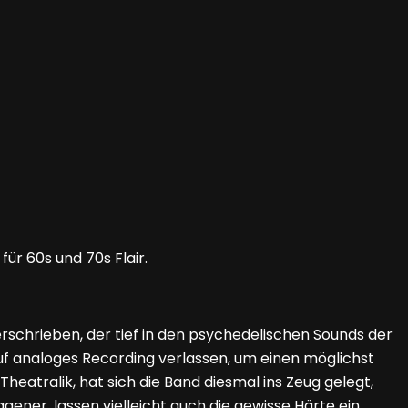
ür 60s und 70s Flair.
rschrieben, der tief in den psychedelischen Sounds der
uf analoges Recording verlassen, um einen möglichst
eatralik, hat sich die Band diesmal ins Zeug gelegt,
ener, lassen vielleicht auch die gewisse Härte ein