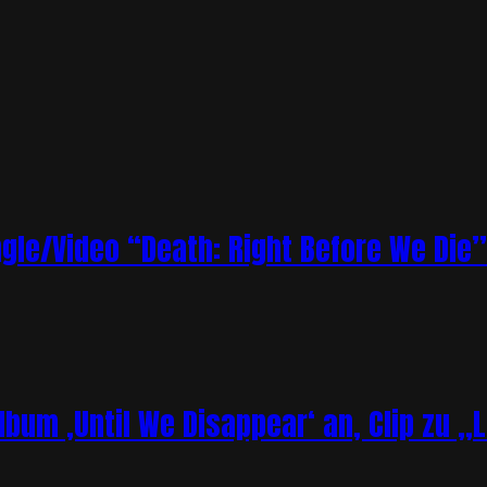
le/Video “Death: Right Before We Die”
bum ‚Until We Disappear‘ an, Clip zu „L