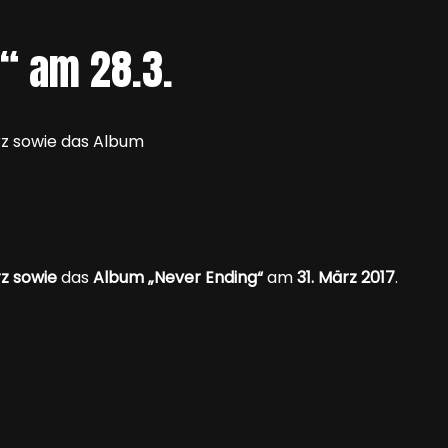
“ am 28.3.
rz sowie das Album
rz sowie
das
Album „Never Ending“
am
31. März 2017
.