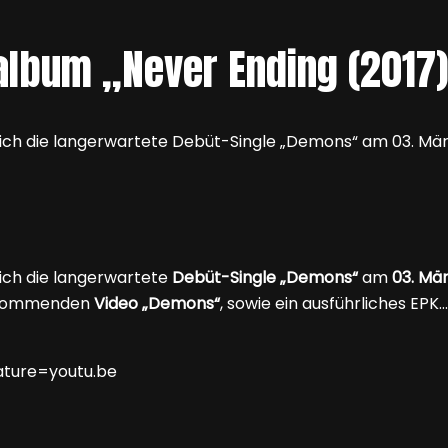
lbum „Never Ending (2017)
ch die langerwartete Debüt-Single „Demons“ am 03. Mä
ich die langerwartete
Debüt-Single „Demons“
am
03. Mä
kommenden
Video
„Demons“
, sowie ein ausführliches EPK…
ture=youtu.be