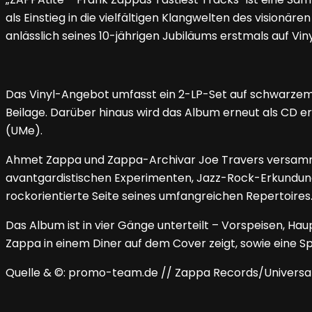
als Einstieg in die vielfältigen Klangwelten des visionär
anlässlich seines 10-jährigen Jubiläums erstmals auf Vin
Das Vinyl-Angebot umfasst ein 2-LP-Set auf schwarzem 
Beilage. Darüber hinaus wird das Album erneut als CD erh
(UMe).
Ahmet Zappa und Zappa-Archivar Joe Travers versammeln
avantgardistischen Experimenten, Jazz-Rock-Erkundunge
rockorientierte Seite seines umfangreichen Repertoires
Das Album ist in vier Gänge unterteilt – Vorspeisen, Ha
Zappa in einem Diner auf dem Cover zeigt, sowie eine Spe
Quelle & ©: promo-team.de // Zappa Records/Universal