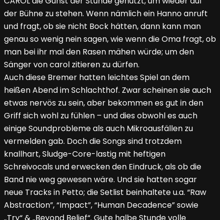
CAROL die Gunst der Stunde genutzt, um wieder auf
der Bühne zu stehen. Wenn nämlich ein Hanno anruft
und fragt, ob sie nicht Bock hätten, dann kann man
genau so wenig nein sagen, wie wenn die Oma fragt, ob
man bei ihr mal den Rasen mähen würde; um den
Sänger von carol zitieren zu dürfen.
Auch diese Bremer hatten leichtes Spiel an dem
heißen Abend im Schlachthof. Zwar scheinen sie auch
etwas nervös zu sein, aber bekommen es gut in den
Griff sich wohl zu fühlen – und dies obwohl es auch
einige Soundprobleme als auch Mikroausfällen zu
vermelden gab. Doch die Songs sind trotzdem
knallhart, Sludge-Core-lastig mit heftigen
Schreivocals und erwecken den Eindruck, als ob die
Band nie weg gewesen wäre. Und sie hatten sogar
neue Tracks in Petto; die Setlist beinhaltete u.a. “Raw
Abstraction”, “Impact”, “Human Decadence” sowie
„Try“ & „Beyond Belief“. Gute halbe Stunde volle