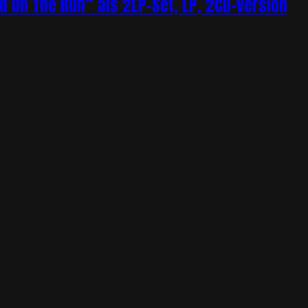
 On The Run“ als 2LP-Set, LP, 2CD-Version