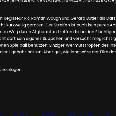
 mehr helfen kann. Tom und Mo schließen sich zusamme
n Regisseur Ric Roman Waugh und Gerard Butler als Darste
cht kurzweilig geraten. Der Streifen ist auch kein pures A
n Weg durch Afghanistan treffen die beiden Flüchtigen a
ht dort sein eigenes Süppchen und versucht möglichst gro
nen Spielball benutzen. Einziger Wermutstropfen des insg
ient gehabt hätten. Aber gut, wie lang wäre der Film d
oneinlagen.