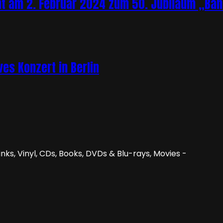
t am 2. Februar 2024 zum 50. Jubiläum „Band
es Konzert in Berlin
nks, Vinyl, CDs, Books, DVDs & Blu-rays, Movies -