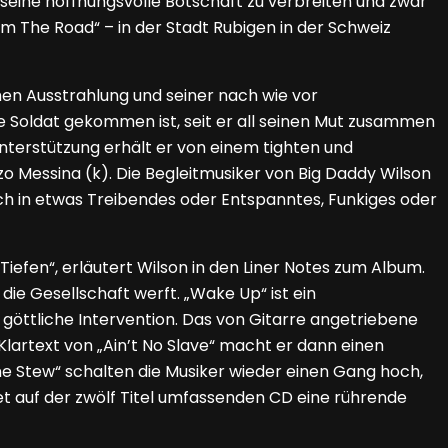
 seine hoffnungsvolle Botschaft zu verbreiten und zwar
om The Road“ – in der Stadt Rubigen in der Schweiz
chen Ausstrahlung und seiner nach wie vor
ge Soldat gekommen ist, seit er all seinen Mut zusammen
terstützung erhält er von einem tighten und
o Messina (k). Die Begleitmusiker von Big Daddy Wilson
sich in etwas Treibendes oder Entspanntes, Funkiges oder
iefen“, erläutert Wilson in den Liner Notes zum Album.
die Gesellschaft werft. „Wake Up“ ist ein
göttliche Intervention. Das von Gitarre angetriebene
lartext von „Ain’t No Slave“ macht er dann einen
ne Stew“ schalten die Musiker wieder einen Gang hoch,
det auf der zwölf Titel umfassenden CD eine rührende