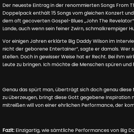
Der neueste Eintrag in der renommierten Songs From Th
Doppelpack enthält 15 Songs vom gleichen Konzert und
dem oft gecoverten Gospel-Blues „John The Revelator“ a
Lande, auch wenn sein feiner Zwirn, schmalkrempiger Hu
Vor einigen Jahren erklärte Big Daddy Wilson im Intervie
nicht der geborene Entertainer“, sagte er damals. Wer s
stellen. Doch in gewisser Weise hat er Recht. Bei ihm wir
Leute zu bringen. Ich möchte die Menschen spüren und h
Genau das spürt man, überträgt sich doch genau diese 
zu überzeugen, bringt diese Gott gegebene Inspiration m
mitreißen will von einer ehrlichen Performance, der ko
Fazit:
Einzigartig, wie sämtliche Performances von Big D