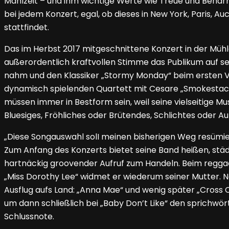
Mahlzeit – und ihm wichtige Werte wie Treue und Beharrl
bei jedem Konzert, egal, ob dieses in New York, Paris, A
stattfindet.
Das im Herbst 2017 mitgeschnittene Konzert in der Mühle 
außerordentlich kraftvollen Stimme das Publikum auf sei
nahm und den Klassiker „Stormy Monday“ beim ersten Vo
dynamisch spielenden Quartett mit Cesare „Smokestack“ N
müssen immer in Bestform sein, weil seine vielseitige M
Bluesiges, Fröhliches oder Brütendes, Schlichtes oder A
„Diese Songauswahl solI meinen bisherigen Weg resümiere
Zum Anfang des Konzerts bietet seine Band heißen, städti
hartnäckig groovender Aufruf zum Handeln. Beim reggaea
„Miss Dorothy Lee“ widmet er wiederum seiner Mutter. N
Ausflug aufs Land: „Anna Mae“ und wenig später „Cross C
um dann schließlich bei „Baby Don’t Like“ den sprichwör
Schlussnote.