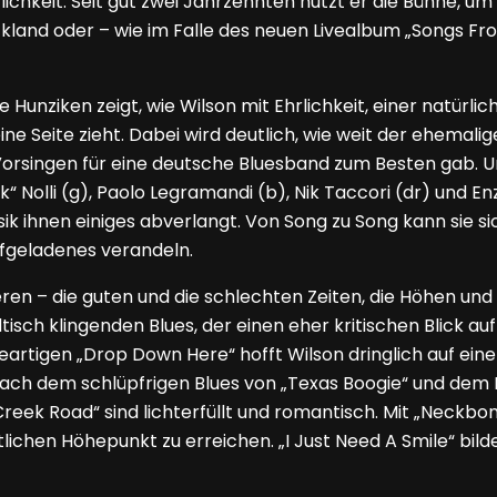
ichkeit. Seit gut zwei Jahrzehnten nutzt er die Bühne, um
uckland oder – wie im Falle des neuen Livealbum „Songs Fr
Hunziken zeigt, wie Wilson mit Ehrlichkeit, einer natürli
ne Seite zieht. Dabei wird deutlich, wie weit der ehemali
rsingen für eine deutsche Bluesband zum Besten gab. Un
olli (g), Paolo Legramandi (b), Nik Taccori (dr) und Enz
usik ihnen einiges abverlangt. Von Song zu Song kann sie 
ufgeladenes verandeln.
n – die guten und die schlechten Zeiten, die Höhen und T
sch klingenden Blues, der einen eher kritischen Blick auf 
rtigen „Drop Down Here“ hofft Wilson dringlich auf eine 
ach dem schlüpfrigen Blues von „Texas Boogie“ und dem K
reek Road“ sind lichterfüllt und romantisch. Mit „Neckbo
tlichen Höhepunkt zu erreichen. „I Just Need A Smile“ bil