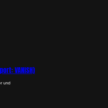
port: VANISH)
er und