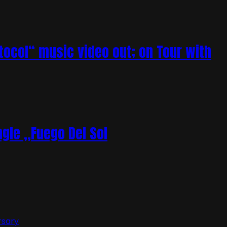
tocol“ music video out; on Tour with
gle „Fuego Del Sol
rsary