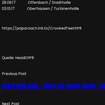
28.09.17 Offenbach / Stadthalle
03.10.17 Oberhausen / Turbinenhalle
https://paparoach.lnk.to/CrookedTeethPR
Quelle: HeadOfPR
Previous Post
LOTTO KING KARL – Video zur neuen Single „Bi
Next Post