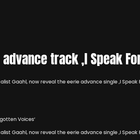
advance track ‚I Speak For
ist Gaahl, now reveal the eerie advance single ‚I Speak 
st Gaahl, now reveal the eerie advance single ‚I Speak F