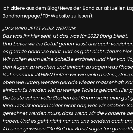
Ich zitiere aus dem Blog/News der Band zur aktuellen L
Bandhomepage/FB-Website zu lesen):
„
DAS WIRD JETZT KURZ WEHTUN:
Das was ihr hier seht, ist das was für 2022 übrig bleibt.
Und bevor wir ins Detail gehen, lasst uns euch versicher
es gerade genauso geht. Und es geht nicht darum hier ru
Wir wollen euch keine Scheiße erzählen und hier von “lo
den Augen zu wischen und einfach zu sagen was Phase ist
Seit nunmehr JAHREN hoffen wir wie viele andere, dass si
oben wie unten, werden gerade wieder massenhaft Konz
einfach: Es werden viel zu wenige Tickets gekauft. Hier
Die Leute sehen volle Stadien bei Rammstein, eine gu
Ring. Das ist jedoch leider nicht das, was wir erleben.
gerechnet werden muss, dass wenn wir die Konzerte denn
haben. Und es geht nicht nur um uns, sondern auch um die
Ab einer gewissen “Größe” der Band sogar ’ne ganze S