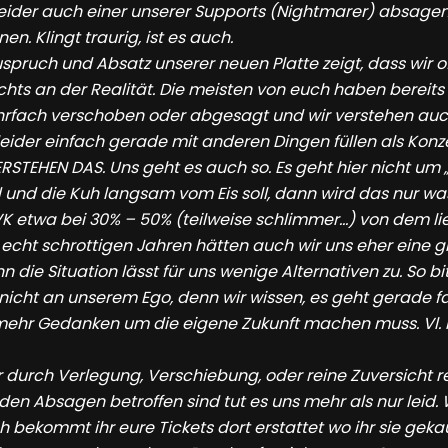
ider auch einer unserer Supports (Nightmarer) absagen, 
. Klingt traurig, ist es auch.
uspruch und Absatz unserer neuen Platte zeigt, dass wir o
s an der Realität. Die meisten von euch haben bereits zi
rfach verschoben oder abgesagt und wir verstehen auch, 
leider einfach gerade mit anderen Dingen füllen als Konze
RSTEHEN DAS. Uns geht es auch so. Es geht hier nicht um „
und die Kuh langsam vom Eis soll, dann wird das nur was
VVK etwa bei 30% – 50% (teilweise schlimmer…) von dem li
 echt schrottigen Jahren hätten auch wir uns eher eine
n die Situation lässt für uns wenige Alternativen zu. So bit
 nicht an unserem Ego, denn wir wissen, es geht gerade 
 mehr Gedanken um die eigene Zukunft machen muss. Vl.
ir durch Verlegung, Verschiebung, oder reine Zuversicht r
n den Absagen betroffen sind tut es uns mehr als nur leid. 
h bekommt ihr eure Tickets dort erstattet wo ihr sie gekau