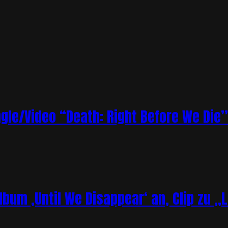
le/Video “Death: Right Before We Die”
bum ‚Until We Disappear‘ an, Clip zu „L