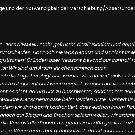
age und der Notwendigkeit der Verschiebung/Absetzungen d
n, dass NIEMAND mehr gefrustet, desillusioniert und deprim
mzuheulen. Hat noch nie was genützt und ist nicht unser 
gistischen” Gründen oder “reasons beyond our control” ru
: Wir sind am Arsch. Ihr offensichtlich auch.
ch die Lage beruhigt und wieder “Normalität” einkehrt. Le
erte abgesagt und wenn möglich wieder mal verschoben. 
 geht es nicht darum uns zu beschweren, sondern nur daru
t gelaunte Menschenmasse beim lokalen Ärzte-Konzert un
 Sondern wir sind damit konfrontiert, dass einfach kaum T
och auf Biegen und Brechen spielen wollen, wir ordentli
 Veranstalter*innen, die genauso ins Klo greifen. Fakt is
tange. Wenn man aber grundsätzlich damit rechnen muss,