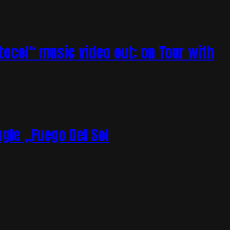
tocol“ music video out; on Tour with
gle „Fuego Del Sol