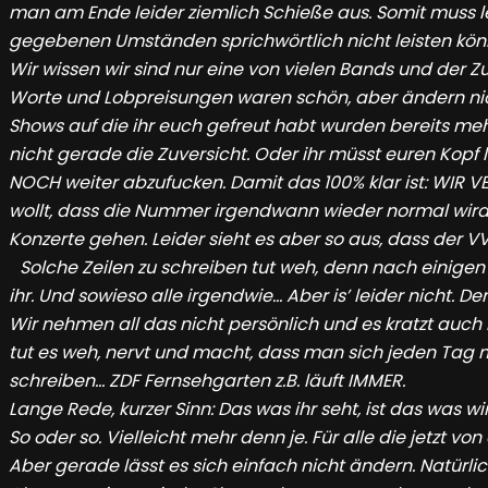
man am Ende leider ziemlich Schieße aus. Somit muss le
gegebenen Umständen sprichwörtlich nicht leisten können
Wir wissen wir sind nur eine von vielen Bands und der Z
Worte und Lobpreisungen waren schön, aber ändern nicht
Shows auf die ihr euch gefreut habt wurden bereits meh
nicht gerade die Zuversicht. Oder ihr müsst euren Kopf 
NOCH weiter abzufucken. Damit das 100% klar ist: WIR VE
wollt, dass die Nummer irgendwann wieder normal wird 
Konzerte gehen. Leider sieht es aber so aus, dass der 
Solche Zeilen zu schreiben tut weh, denn nach einigen
ihr. Und sowieso alle irgendwie… Aber is’ leider nicht. Den
Wir nehmen all das nicht persönlich und es kratzt auch
tut es weh, nervt und macht, dass man sich jeden Tag
schreiben… ZDF Fernsehgarten z.B. läuft IMMER.
Lange Rede, kurzer Sinn: Das was ihr seht, ist das was w
So oder so. Vielleicht mehr denn je. Für alle die jetzt vo
Aber gerade lässt es sich einfach nicht ändern. Natürlic