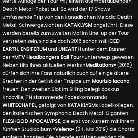
vierte Auflage der Tour mit einem atemberaubenden
Death Metal-Paket auf: So wird der 17 Shows
umfassende Trip von den kanadischen Melodic Death
Metal-Schwergewichten
KATAKLYSM
angeführt. Diese
werden bereits zum zweiten Mal im Line-up der Tour
vertreten sein, sind sie doch 2016 schon mit
ICED
EARTH, ENSIFERUM
und
UNEARTH
unter dem Banner
der
»MTV Headbangers Ball Tour«
unterwegs gewesen.
Neben Hits ihres aktuellen Werks
»Meditations«
(2018)
dürfen sich ihre Fans natürlich auch auf einige ältere
Brecher in der Setlist der Truppe um
Maurizio Iacono
freuen. Den zweiten Slot im Billing belegt das aus
Knoxville, TN stammende Todeskommando
WHITECHAPEL
, gefolgt von
KATAKLYSM
s Labelkollegen,
den italienischen Symphonic Death Metal-Giganten
FLESHGOD APOCALYPSE
, die erst vor Kurzem mit ihrem
fünften Studioalbum
»Veleno«
(24. Mai 2019) die Charts
erobern konnten. Die Abende eröffnen werden die